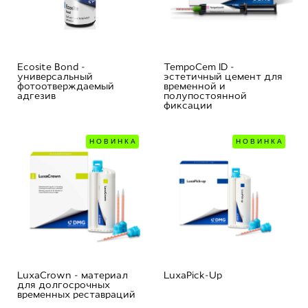
Ecosite Bond -
TempoCem ID -
универсальный
эстетичный цемент для
фотоотверждаемый
временной и
адгезив
полупостоянной
фиксации
НОВИНКА
НОВИНКА
LuxaCrown - материал
LuxaPick-Up
для долгосрочных
временных реставраций