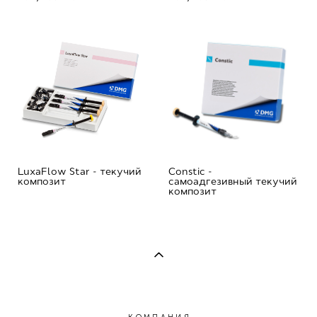
LuxaFlow Star - текучий
Constic -
композит
самоадгезивный текучий
композит