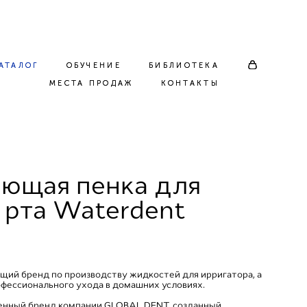
АТАЛОГ
АТАЛОГ
ОБУЧЕНИЕ
ОБУЧЕНИЕ
БИБЛИОТЕКА
БИБЛИОТЕКА
МЕСТА ПРОДАЖ
МЕСТА ПРОДАЖ
КОНТАКТЫ
КОНТАКТЫ
ющая пенка для
 рта Waterdent
й бренд по производству жидкостей для ирригатора, а
офессионального ухода в домашних условиях.
нный бренд компании GLOBAL DENT, созданный