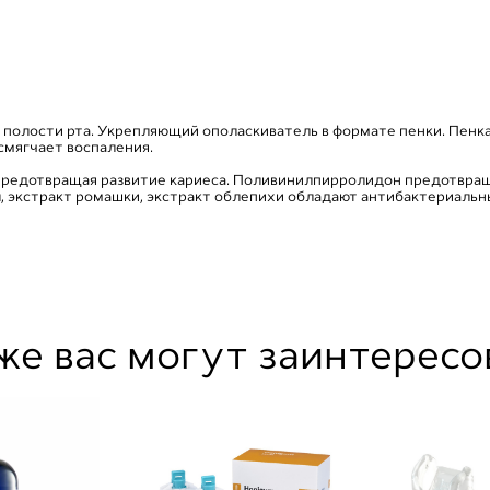
полости рта. Укрепляющий ополаскиватель в формате пенки. Пенка
смягчает воспаления.
предотвращая развитие кариеса. Поливинилпирролидон предотвраща
л, экстракт ромашки, экстракт облепихи обладают антибактериаль
же вас могут заинтересо