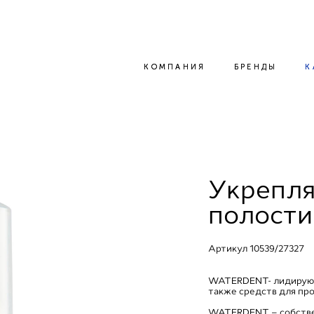
КОМПАНИЯ
КОМПАНИЯ
БРЕНДЫ
БРЕНДЫ
К
К
Укрепля
полости
Артикул 10539/27327
WATERDENT- лидирующи
также средств для пр
WATERDENT – собстве