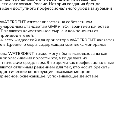
 стоматологами России. История создания бренда
 идеи доступного профессионального ухода за зубами в
 WATERDENT изготавливается на собственном
ународным стандартам GMP и ISO. Гарантией качества
 являются качественное сырье и компоненты от
производителей.
ом всех жидкостей для ирригатора WATERDENT является
соль Древнего моря, содержащая комплекс минералов.
тора WATERDENT также могут быть использованы как
 ополаскивания полости рта, что делает их
птическим средством. В то время как профессиональные
ются отличным решением для тех, кто носит брекеты
одонтические конструкции, оказывая мощное
ариесное, освежающее, успокаивающее действие.