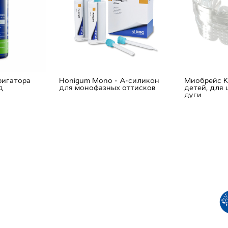
ригатора
Honigum Mono - А-силикон
Mиобрейс K
д
для монофазных оттисков
детей, для
дуги