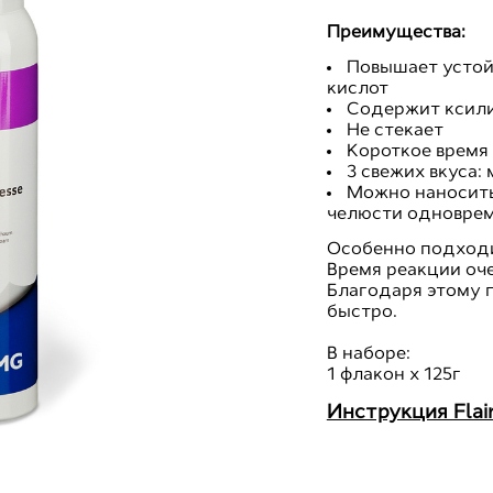
Преимущества:
Повышает устой
кислот
Содержит ксилит
Не стекает
Короткое время 
3 свежих вкуса:
Можно наносить
челюсти одноврем
Особенно подходи
Время реакции оч
Благодаря этому 
быстро.
В наборе:
1 флакон х 125г
Инструкция Flair