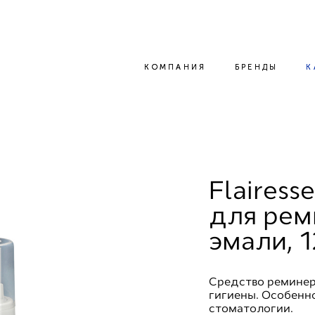
КОМПАНИЯ
КОМПАНИЯ
БРЕНДЫ
БРЕНДЫ
К
К
Flairess
для рем
эмали, 
Средство реминер
гигиены. Особенн
стоматологии.