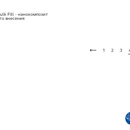
Bulk Fill - нанокомпозит
го внесения
1
2
3